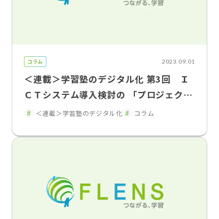
コラム
2023.09.01
＜連載＞学習塾のデジタル化 第3回 Ｉ
ＣＴシステム導入検討の 「プロジェクト
リーダー」は誰が担うべきか
＜連載＞学習塾のデジタル化
コラム