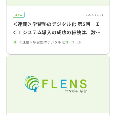
コラム
2023.11.01
＜連載＞学習塾のデジタル化 第5回 Ｉ
ＣＴシステム導入の成功の秘訣は、数値
に裏付けられた適切な目標設定
＜連載＞学習塾のデジタル化
コラム