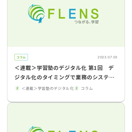
コラム
2023.07.03
＜連載＞学習塾のデジタル化 第1回 デ
ジタル化のタイミングで業務のシステム
化を 断行する覚悟が成功のポイント
＜連載＞学習塾のデジタル化
コラム