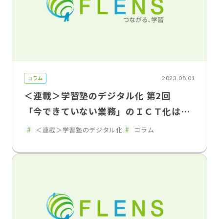
コラム
2023.08.01
＜連載＞学習塾のデジタル化 第2回
「今できていない業務」のＩＣＴ化は難
しい 小さく始めて大きく育てるＤＸ
＜連載＞学習塾のデジタル化
コラム