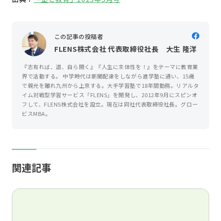
この記事の投稿者
FLENS株式会社 代表取締役社長 大生 隆洋
『志有れば、道、自ら開く』『人生に主体性を！』をテーマに教育業
界で活動する。 中学時代は新聞配達をしながら進学塾に通い、15歳
で親元を離れ九州から上京する。大手学習塾で18年間勤務。リアルタ
イム対戦型学習サービス「FLENS」を開発し、2012年9月にスピンオ
フして、FLENS株式会社を設立。現在は同社代表取締役社長。グロー
ビスMBA。
関連記事