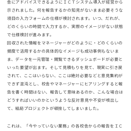
舎にアドバイスできるようにＩＣＴシステム導入が経営から
示されました。何を報告するかの知見がないまま必要そうな
項目の入力フォームの仕様が検討されます。いつ、だれが、
どのくらいの時間で入力するか、実際のイメージがない状態
で仕様検討が進みます。
回収された情報をマネージャーがどのように・どのくらいの
頻度で活用するかの具体的なイメージも成功事例もないま
ま、データを一元管理・閲覧できるダッシュボードが必要と
いった要望が出ます。そして見積もりを見て、現実に引き戻
されて、ここはいらない、ここは絶対必要などと意見集約が
できず混沌とし、校舎やマネージャーにヒアリングすると報
告を書く時間はない、報告して意味あるのか、こんな場合は
どうすればいいのかというような反対意見や不安が噴出し
て、結局プロジェクトが頓挫してしまいました。
これは、「今やっていない業務」の各校舎からの報告をＩＣ