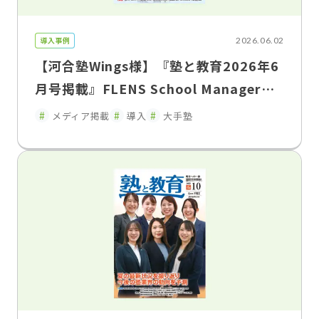
導入事例
2026.06.02
【河合塾Wings様】『塾と教育2026年6
月号掲載』FLENS School Managerに
よる教室運営改革入退室連絡の遅延を解
メディア掲載
導入
大手塾
消し、保護者との関係性を変えた"双方
向コミュニケーション"