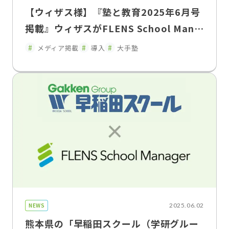
【ウィザス様】『塾と教育2025年6月号
掲載』ウィザスがFLENS School Mana
gerを導入1/1の教育を保護者に体感して
メディア掲載
導入
大手塾
もらえる最適なツールだった
NEWS
2025.06.02
熊本県の「早稲田スクール（学研グルー