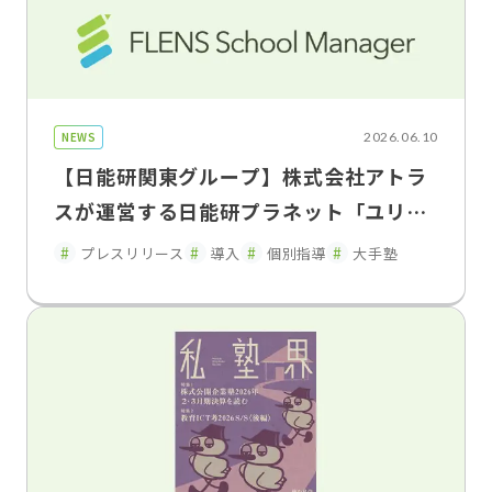
NEWS
2026.06.10
【日能研関東グループ】株式会社アトラ
スが運営する日能研プラネット「ユリウ
ス」の神奈川・東京・埼玉の 一部教室で
プレスリリース
導入
個別指導
大手塾
「FLENS School Manager」を2026年
5月よりトライアル導入・運用開始