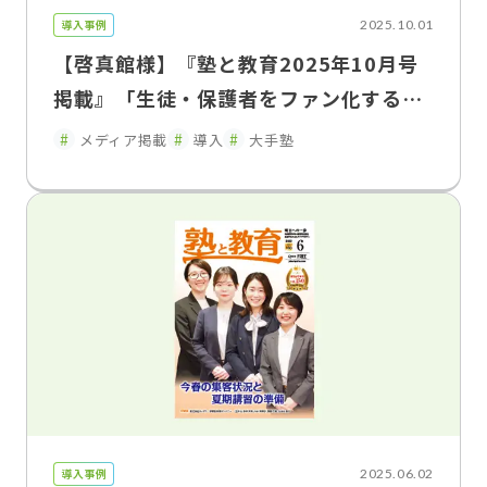
導入事例
2025.10.01
【啓真館様】『塾と教育2025年10月号
掲載』「生徒・保護者をファン化する」
というコンセプトに共感 香川県・愛媛
メディア掲載
導入
大手塾
県の「啓真館」が、全校舎で「FLENS S
chool Manager」を導入
導入事例
2025.06.02