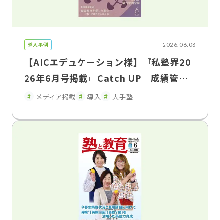
導入事例
2026.06.08
【AICエデュケーション様】『私塾界20
26年6月号掲載』Catch UP 成績管理
を「集める」から「活かす」へ「FLENS
メディア掲載
導入
大手塾
School Manager」が変えた、塾と家庭
のコミュニケーション