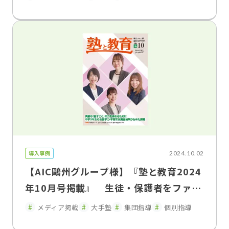
導入事例
2024.10.02
【AIC鷗州グループ様】『塾と教育2024
年10月号掲載』 生徒・保護者をファン
化するFLENS School Manager 70校舎
メディア掲載
大手塾
集団指導
個別指導
超を展開するAIC鷗州グループで導入