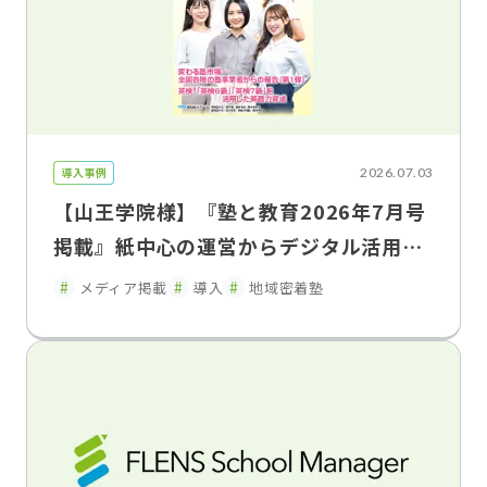
導入事例
2026.07.03
【山王学院様】『塾と教育2026年7月号
掲載』紙中心の運営からデジタル活用へ
保護者連携を強化し、教室運営を効率
メディア掲載
導入
地域密着塾
化 山王学院が語るFLENS School Man
ager導入効果