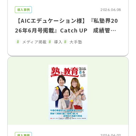
導入事例
2026.06.08
【AICエデュケーション様】『私塾界20
26年6月号掲載』Catch UP 成績管理
を「集める」から「活かす」へ「FLENS
メディア掲載
導入
大手塾
School Manager」が変えた、塾と家庭
のコミュニケーション
導入事例
2026.06.02