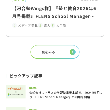
【河合塾Wings様】『塾と教育2026年6
月号掲載』FLENS School Managerに
よる教室運営改革入退室連絡の遅延を解
メディア掲載
導入
大手塾
消し、保護者との関係性を変えた"双方
向コミュニケーション"
一覧をみる
ピックアップ記事
NEWS
株式会社ウィザスの学習塾事業本部で、2024年6月よ
り「FLENS School Manager」の利用を開始