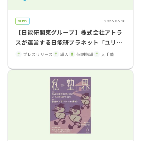
NEWS
2026.06.10
【日能研関東グループ】株式会社アトラ
スが運営する日能研プラネット「ユリウ
ス」の神奈川・東京・埼玉の 一部教室で
プレスリリース
導入
個別指導
大手塾
「FLENS School Manager」を2026年
5月よりトライアル導入・運用開始