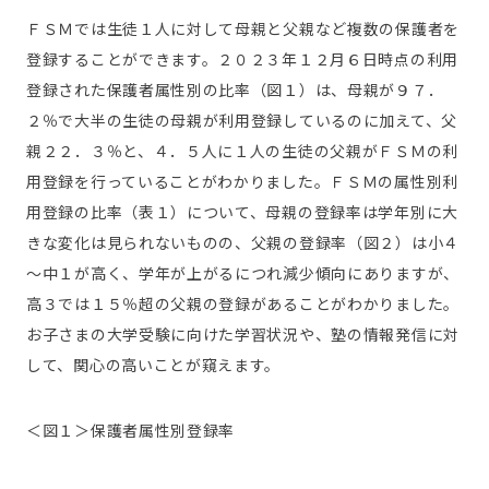
ＦＳＭでは生徒１人に対して母親と父親など複数の保護者を
登録することができます。２０２３年１２月６日時点の利用
登録された保護者属性別の比率（図１）は、母親が９７．
２％で大半の生徒の母親が利用登録しているのに加えて、父
親２２．３％と、４．５人に１人の生徒の父親がＦＳＭの利
用登録を行っていることがわかりました。ＦＳＭの属性別利
用登録の比率（表１）について、母親の登録率は学年別に大
きな変化は見られないものの、父親の登録率（図２）は小４
～中１が高く、学年が上がるにつれ減少傾向にありますが、
高３では１５％超の父親の登録があることがわかりました。
お子さまの大学受験に向けた学習状況や、塾の情報発信に対
して、関心の高いことが窺えます。
＜図１＞保護者属性別登録率