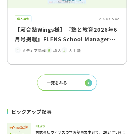
導入事例
2026.06.02
【河合塾Wings様】『塾と教育2026年6
月号掲載』FLENS School Managerに
よる教室運営改革入退室連絡の遅延を解
メディア掲載
導入
大手塾
消し、保護者との関係性を変えた"双方
向コミュニケーション"
一覧をみる
ピックアップ記事
NEWS
株式会社ウィザスの学習塾事業本部で、2024年6月よ