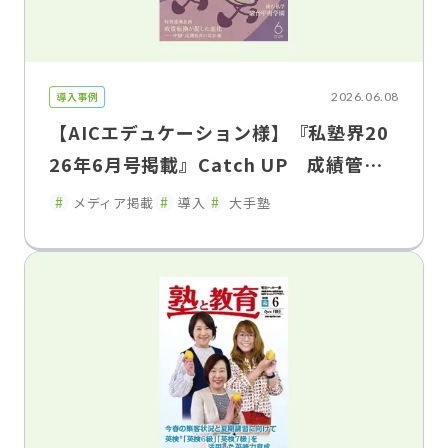
導入事例
2026.06.08
【AICエデュケーション様】『私塾界20
26年6月号掲載』Catch UP 成績管理
を「集める」から「活かす」へ「FLENS
メディア掲載
導入
大手塾
School Manager」が変えた、塾と家庭
のコミュニケーション