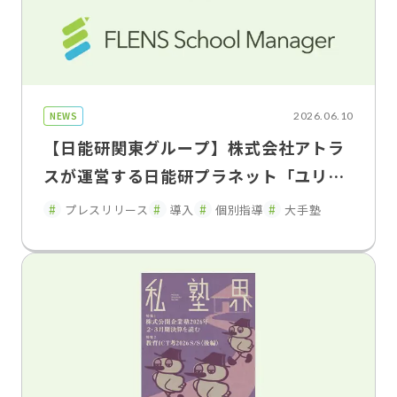
NEWS
2026.06.10
【日能研関東グループ】株式会社アトラ
スが運営する日能研プラネット「ユリウ
ス」の神奈川・東京・埼玉の 一部教室で
プレスリリース
導入
個別指導
大手塾
「FLENS School Manager」を2026年
5月よりトライアル導入・運用開始