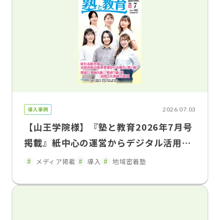
導入事例
2026.07.03
【山王学院様】『塾と教育2026年7月号
掲載』紙中心の運営からデジタル活用へ
保護者連携を強化し、教室運営を効率
メディア掲載
導入
地域密着塾
化 山王学院が語るFLENS School Man
ager導入効果