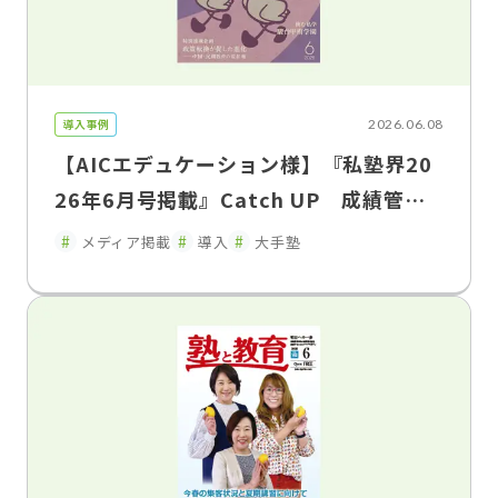
導入事例
2026.06.08
【AICエデュケーション様】『私塾界20
26年6月号掲載』Catch UP 成績管理
を「集める」から「活かす」へ「FLENS
メディア掲載
導入
大手塾
School Manager」が変えた、塾と家庭
のコミュニケーション