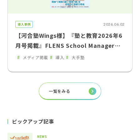
導入事例
2026.06.02
【河合塾Wings様】『塾と教育2026年6
月号掲載』FLENS School Managerに
よる教室運営改革入退室連絡の遅延を解
メディア掲載
導入
大手塾
消し、保護者との関係性を変えた"双方
向コミュニケーション"
一覧をみる
ピックアップ記事
NEWS