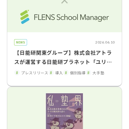
NEWS
2026.06.10
【日能研関東グループ】株式会社アトラ
スが運営する日能研プラネット「ユリウ
ス」の神奈川・東京・埼玉の 一部教室で
プレスリリース
導入
個別指導
大手塾
「FLENS School Manager」を2026年
5月よりトライアル導入・運用開始