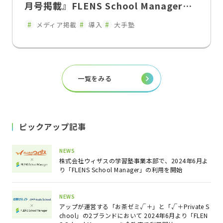
月号掲載』FLENS School Managerに
よる教室運営改革入退室連絡の遅延を解
メディア掲載
導入
大手塾
消し、保護者との関係性を変えた"双方
向コミュニケーション"
一覧をみる
ピックアップ記事
NEWS
株式会社ウィザスの学習塾事業本部で、2024年6月よ
り「FLENS School Manager」の利用を開始
NEWS
アップが運営する「お茶ゼミ√＋」と「√＋Private S
chool」の2ブランドにおいて 2024年6月より「FLEN