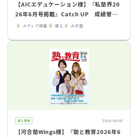
【AICエデュケーション様】『私塾界20
26年6月号掲載』Catch UP 成績管理
を「集める」から「活かす」へ「FLENS
メディア掲載
導入
大手塾
School Manager」が変えた、塾と家庭
のコミュニケーション
導入事例
2026.06.02
【河合塾Wings様】『塾と教育2026年6