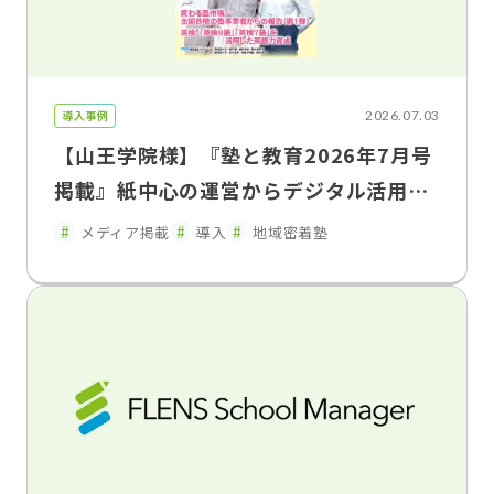
導入事例
2026.07.03
【山王学院様】『塾と教育2026年7月号
掲載』紙中心の運営からデジタル活用へ
保護者連携を強化し、教室運営を効率
メディア掲載
導入
地域密着塾
化 山王学院が語るFLENS School Man
ager導入効果