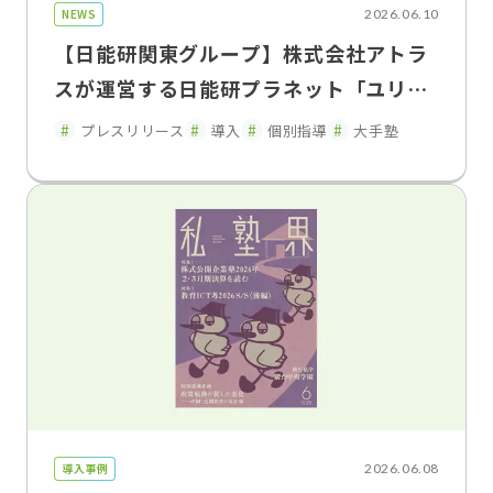
NEWS
2026.06.10
【日能研関東グループ】株式会社アトラ
スが運営する日能研プラネット「ユリウ
ス」の神奈川・東京・埼玉の 一部教室で
プレスリリース
導入
個別指導
大手塾
「FLENS School Manager」を2026年
5月よりトライアル導入・運用開始
導入事例
2026.06.08