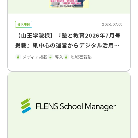
導入事例
2026.07.03
【山王学院様】『塾と教育2026年7月号
掲載』紙中心の運営からデジタル活用へ
保護者連携を強化し、教室運営を効率
メディア掲載
導入
地域密着塾
化 山王学院が語るFLENS School Man
ager導入効果