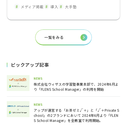
よる教室運営改革入退室連絡の遅延を解
メディア掲載
導入
大手塾
消し、保護者との関係性を変えた"双方
向コミュニケーション"
一覧をみる
ピックアップ記事
NEWS
株式会社ウィザスの学習塾事業本部で、2024年6月よ
り「FLENS School Manager」の利用を開始
NEWS
アップが運営する「お茶ゼミ√＋」と「√＋Private S
chool」の2ブランドにおいて 2024年6月より「FLEN
S School Manager」を全教室で利用開始。