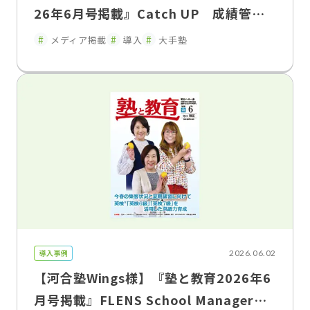
26年6月号掲載』Catch UP 成績管理
を「集める」から「活かす」へ「FLENS
メディア掲載
導入
大手塾
School Manager」が変えた、塾と家庭
のコミュニケーション
導入事例
2026.06.02
【河合塾Wings様】『塾と教育2026年6
月号掲載』FLENS School Managerに