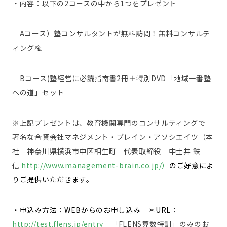
・内容：以下の2コースの中から1つをプレゼント
Aコース）塾コンサルタントが無料訪問！無料コンサルテ
ィング権
Bコース)塾経営に必読指南書2冊＋特別DVD「地域一番塾
への道」セット
※上記プレゼントは、教育機関専門のコンサルティングで
著名な合資会社マネジメント・ブレイン・アソシエイツ（本
社 神奈川県横浜市中区相生町 代表取締役 中土井 鉄
信
http://www.management-brain.co.jp/
）
のご好意によ
りご提供いただきます。
・申込み方法：WEBからのお申し込み
＊URL：
http://test.flens.jp/entry
「FLENS算数特訓」のみのお