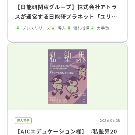
【日能研関東グループ】株式会社アトラ
スが運営する日能研プラネット「ユリウ
ス」の神奈川・東京・埼玉の 一部教室で
プレスリリース
導入
個別指導
大手塾
「FLENS School Manager」を2026年
5月よりトライアル導入・運用開始
導入事例
2026.06.08
【AICエデュケーション様】『私塾界20