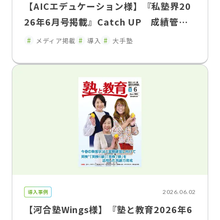
【AICエデュケーション様】『私塾界20
26年6月号掲載』Catch UP 成績管理
を「集める」から「活かす」へ「FLENS
メディア掲載
導入
大手塾
School Manager」が変えた、塾と家庭
のコミュニケーション
導入事例
2026.06.02
【河合塾Wings様】『塾と教育2026年6