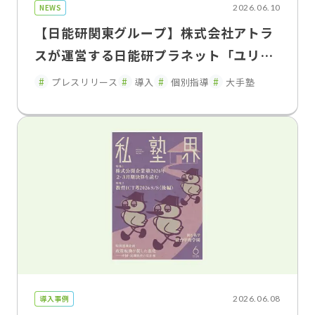
NEWS
2026.06.10
【日能研関東グループ】株式会社アトラ
スが運営する日能研プラネット「ユリウ
ス」の神奈川・東京・埼玉の 一部教室で
プレスリリース
導入
個別指導
大手塾
「FLENS School Manager」を2026年
5月よりトライアル導入・運用開始
導入事例
2026.06.08