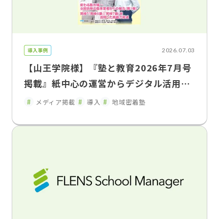
導入事例
2026.07.03
【山王学院様】『塾と教育2026年7月号
掲載』紙中心の運営からデジタル活用へ
保護者連携を強化し、教室運営を効率
メディア掲載
導入
地域密着塾
化 山王学院が語るFLENS School Man
ager導入効果