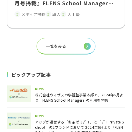
月号掲載』FLENS School Managerに
よる教室運営改革入退室連絡の遅延を解
メディア掲載
導入
大手塾
消し、保護者との関係性を変えた"双方
向コミュニケーション"
一覧をみる
ピックアップ記事
NEWS
株式会社ウィザスの学習塾事業本部で、2024年6月よ
り「FLENS School Manager」の利用を開始
NEWS
アップが運営する「お茶ゼミ√＋」と「√＋Private S
chool」の2ブランドにおいて 2024年6月より「FLEN