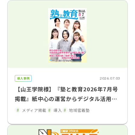
導入事例
2026.07.03
【山王学院様】『塾と教育2026年7月号
掲載』紙中心の運営からデジタル活用へ
保護者連携を強化し、教室運営を効率
メディア掲載
導入
地域密着塾
化 山王学院が語るFLENS School Man
ager導入効果