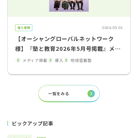
導入事例
2026.05.01
【オーシャングローバルネットワーク
様】『塾と教育2026年5月号掲載』メー
ルでは届かない時代に「伝わる教室」を
メディア掲載
導入
地域密着塾
実現したFLENS School Manager導入
の効果
一覧をみる
ピックアップ記事