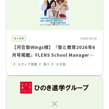
導入事例
2026.06.02
【河合塾Wings様】『塾と教育2026年6
月号掲載』FLENS School Managerに
よる教室運営改革入退室連絡の遅延を解
メディア掲載
導入
大手塾
消し、保護者との関係性を変えた"双方
向コミュニケーション"