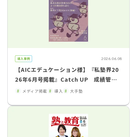
導入事例
2026.06.08
【AICエデュケーション様】『私塾界20
26年6月号掲載』Catch UP 成績管理
を「集める」から「活かす」へ「FLENS
メディア掲載
導入
大手塾
School Manager」が変えた、塾と家庭
のコミュニケーション