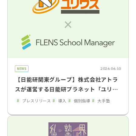
NEWS
2026.06.10
【日能研関東グループ】株式会社アトラ
スが運営する日能研プラネット「ユリウ
ス」の神奈川・東京・埼玉の 一部教室で
プレスリリース
導入
個別指導
大手塾
「FLENS School Manager」を2026年
5月よりトライアル導入・運用開始