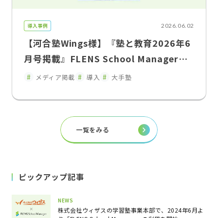
導入事例
2026.06.02
【河合塾Wings様】『塾と教育2026年6
月号掲載』FLENS School Managerに
よる教室運営改革入退室連絡の遅延を解
メディア掲載
導入
大手塾
消し、保護者との関係性を変えた"双方
向コミュニケーション"
一覧をみる
ピックアップ記事
NEWS
株式会社ウィザスの学習塾事業本部で、2024年6月よ