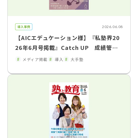
導入事例
2026.06.08
【AICエデュケーション様】『私塾界20
26年6月号掲載』Catch UP 成績管理
を「集める」から「活かす」へ「FLENS
メディア掲載
導入
大手塾
School Manager」が変えた、塾と家庭
のコミュニケーション