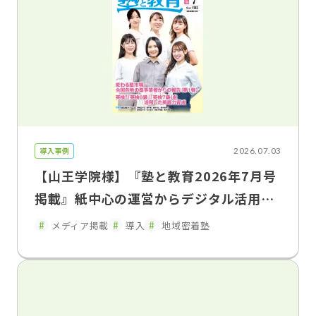
導入事例
2026.07.03
【山王学院様】『塾と教育2026年7月号
掲載』紙中心の運営からデジタル活用へ
保護者連携を強化し、教室運営を効率
メディア掲載
導入
地域密着塾
化 山王学院が語るFLENS School Man
ager導入効果