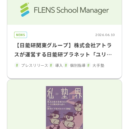
NEWS
2026.06.10
【日能研関東グループ】株式会社アトラ
スが運営する日能研プラネット「ユリウ
ス」の神奈川・東京・埼玉の 一部教室で
プレスリリース
導入
個別指導
大手塾
「FLENS School Manager」を2026年
5月よりトライアル導入・運用開始