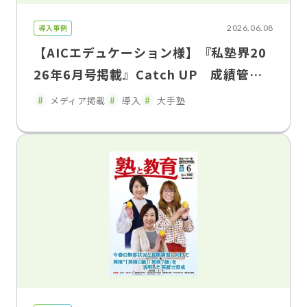
導入事例
2026.06.08
【AICエデュケーション様】『私塾界20
26年6月号掲載』Catch UP 成績管理
を「集める」から「活かす」へ「FLENS
メディア掲載
導入
大手塾
School Manager」が変えた、塾と家庭
のコミュニケーション