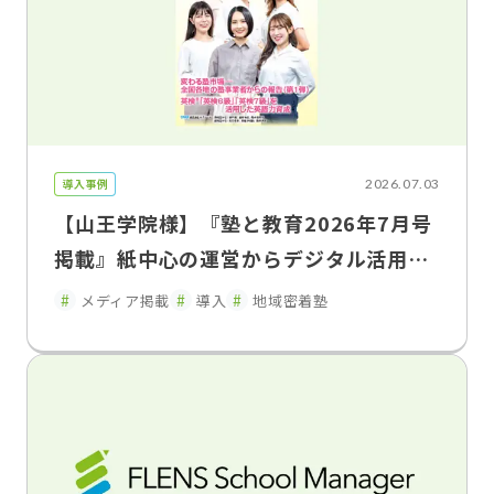
導入事例
2026.07.03
【山王学院様】『塾と教育2026年7月号
掲載』紙中心の運営からデジタル活用へ
保護者連携を強化し、教室運営を効率
メディア掲載
導入
地域密着塾
化 山王学院が語るFLENS School Man
ager導入効果