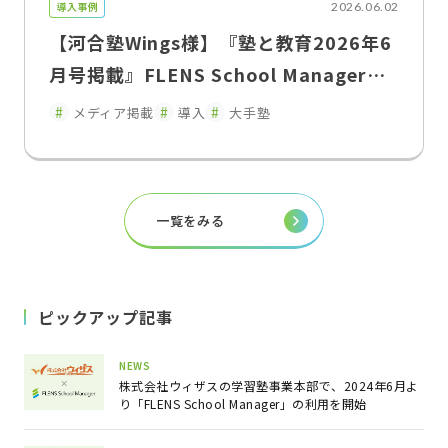
導入事例
2026.06.02
【河合塾Wings様】『塾と教育2026年6
月号掲載』FLENS School Managerに
よる教室運営改革入退室連絡の遅延を解
メディア掲載
導入
大手塾
消し、保護者との関係性を変えた"双方
向コミュニケーション"
一覧をみる
ピックアップ記事
NEWS
株式会社ウィザスの学習塾事業本部で、2024年6月よ
り「FLENS School Manager」の利用を開始