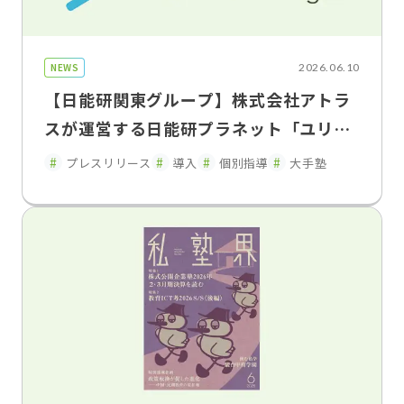
NEWS
2026.06.10
【日能研関東グループ】株式会社アトラ
スが運営する日能研プラネット「ユリウ
ス」の神奈川・東京・埼玉の 一部教室で
プレスリリース
導入
個別指導
大手塾
「FLENS School Manager」を2026年
5月よりトライアル導入・運用開始