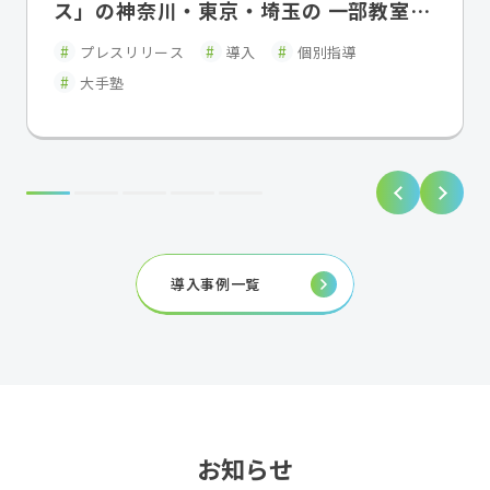
ス」の神奈川・東京・埼玉の 一部教室で
「FLENS School Manager」を2026年
プレスリリース
導入
個別指導
5月よりトライアル導入・運用開始
大手塾
導入事例一覧
お知らせ